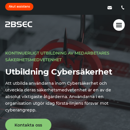
Akut assistans
Öppn
men
KONTINUERLIGT UTBILDNING AV MEDARBETARES
SÄKERHETSMEDVETENHET
Utbildning Cybersäkerhet
Att utbilda användarna inom Cybersäkerhet och
utveckla deras säkerhetsmedvetenhet är en av de
absolut viktigaste åtgärderna. Användarna i en
organisation utgör idag första-linjens försvar mot
cyberangrepp.
Kontakta oss