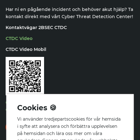
Har ni en pågående incident och behöver akut hjälp? Ta
kontakt direkt med vårt Cyber Threat Detection Center!
Kontaktvägar 2BSEC CTDC
CTDC Video
CTDC Video Mobil
08 – 410 548 81
Cookies 🍪
CTDC@2bsec.com
Vi använder tredjepartscookies för vår hemsida
i syfte att analysera och förbättra upplevelsen
Akut assistans
på hemsidan och lära oss mer om våra