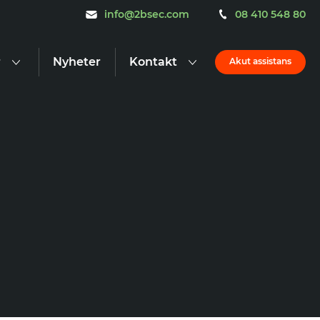
info@2bsec.com
08 410 548 80
r
Nyheter
Kontakt
Akut assistans