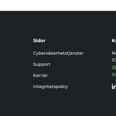
Sidor
K
Cybersäkerhetstjänster
N
1
Support
0
i
Karriär
li
Integritetspolicy