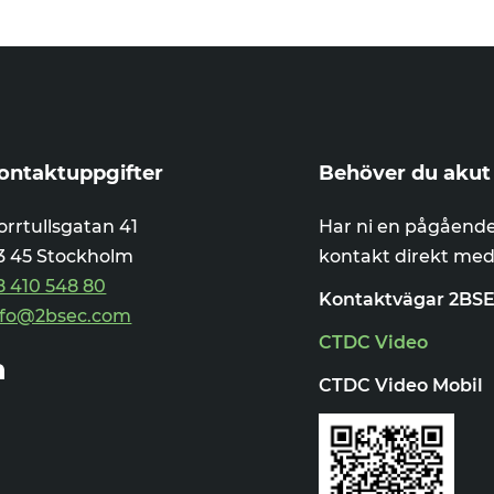
ontaktuppgifter
Behöver du akut 
orrtullsgatan 41
Har ni en pågående
13 45 Stockholm
kontakt direkt med
8 410 548 80
Kontaktvägar 2BS
nfo@2bsec.com
CTDC Video
nkedin
CTDC Video Mobil