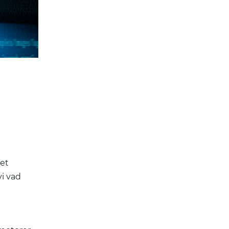
det
vi vad