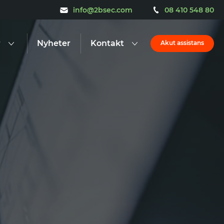
info@2bsec.com
08 410 548 80
r
Nyheter
Kontakt
Akut assistans