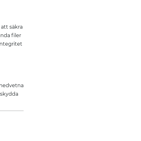
a
att säkra
nda filer
ntegritet
a medvetna
t skydda