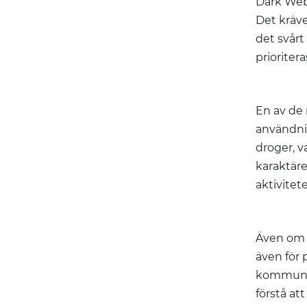
Dark Web 
Det kräve
det svårt
prioriter
En av de
användnin
droger, v
karaktäre
aktivitete
Även om D
även för 
kommunice
förstå at