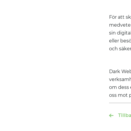
För att s
medveten
sin digit
eller be
och säker
Dark Web 
verksamhe
om dess e
oss mot p
Tillb