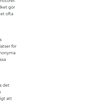
motorer.
lket gör
et ofta
s
atser för
 anonyma
ssa
s det
n
igt att