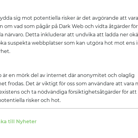
kydda sig mot potentiella risker är det avgörande att var
 om vad som pågår på Dark Web och vidta åtgärder för 
ala närvaro. Detta inkluderar att undvika att ladda ner okä
söka suspekta webbplatser som kan utgöra hot mot ens i
het.
är en mörk del av internet där anonymitet och olaglig
t frodas. Det är viktigt för oss som användare att var
xistens och ta nödvändiga försiktighetsåtgärder för at
otentiella risker och hot.
aka till Nyheter